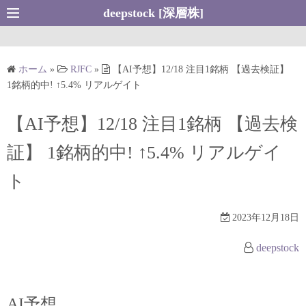
コ
deepstock [深層株]
ン
テ
ン
ホーム
»
RJFC
»
【AI予想】12/18 注目1銘柄 【過去検証】
ツ
1銘柄的中! ↑5.4% リアルゲイト
へ
ス
【AI予想】12/18 注目1銘柄 【過去検
キ
証】 1銘柄的中! ↑5.4% リアルゲイ
ッ
プ
ト
2023年12月18日
deepstock
AI予想