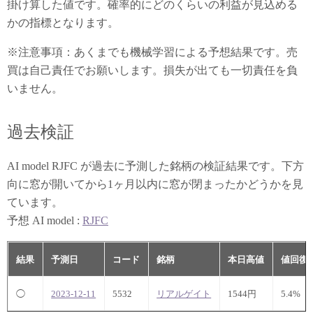
掛け算した値です。確率的にどのくらいの利益が見込める
かの指標となります。
※注意事項：あくまでも機械学習による予想結果です。売
買は自己責任でお願いします。損失が出ても一切責任を負
いません。
過去検証
AI model RJFC が過去に予測した銘柄の検証結果です。下方
向に窓が開いてから1ヶ月以内に窓が閉まったかどうかを見
ています。
予想 AI model :
RJFC
結果
予測日
コード
銘柄
本日高値
値回復
◯
2023-12-11
5532
リアルゲイト
1544円
5.4%