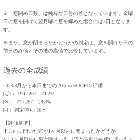
※「窓閉め日数」は純粋な日付の差となっています。金曜
日に窓を開けて翌月曜に窓を締めた場合には3日となりま
す。
※また、窓が閉まったかどうかの判定は、窓を開けた日の
前日の終値とその後の高値で比較しています。
過去の全成績
2023/8月から本日までの AI(model RJFC) 評価
[◯]： 190 / 267 = 71.2%
[✕]： 77 / 267 = 28.8%
[-]： 判定待ち: 18 件
【評価基準】
下方向に開いた窓が1ヶ月以内に閉まったかどうか
○：1ヶ月以内に窓が閉まった（下がる前の株価に戻った）