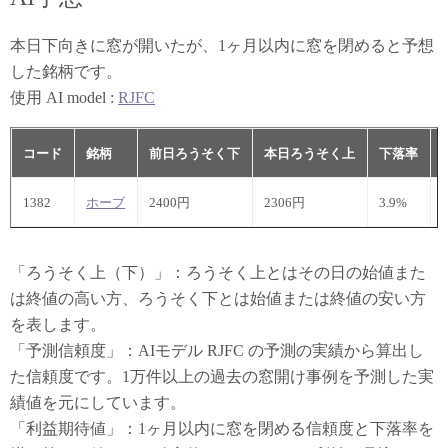
本日下向きに窓が開いたが、1ヶ月以内に窓を閉めると予想
した銘柄です。
使用 AI model :
RJFC
コード
銘柄
前日ろうそく下
本日ろうそく上
下落率
1382
ホーブ
2400円
2306円
3.9%
「ろうそく上（下）」：ろうそく上とはその日の始値また
は終値の高い方、ろうそく下とは始値または終値の安い方
を表します。
「予測信頼度」：AIモデル RJFC の予測の実績から算出し
た信頼度です。1万件以上の過去の窓開け事例を予測した実
績値を元にしています。
「利益期待値」：1ヶ月以内に窓を閉める信頼度と下落率を