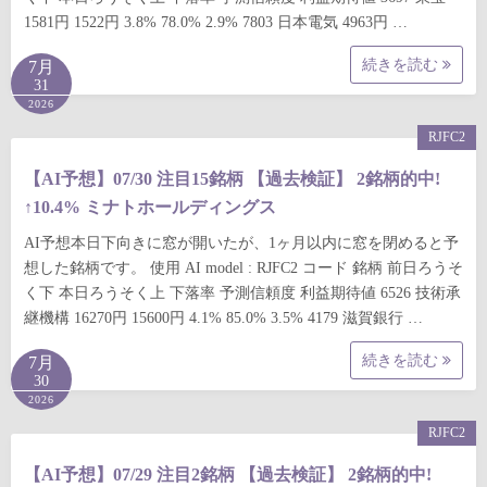
1581円 1522円 3.8% 78.0% 2.9% 7803 日本電気 4963円 …
続きを読む
7月
31
2026
RJFC2
【AI予想】07/30 注目15銘柄 【過去検証】 2銘柄的中!
↑10.4% ミナトホールディングス
AI予想本日下向きに窓が開いたが、1ヶ月以内に窓を閉めると予
想した銘柄です。 使用 AI model : RJFC2 コード 銘柄 前日ろうそ
く下 本日ろうそく上 下落率 予測信頼度 利益期待値 6526 技術承
継機構 16270円 15600円 4.1% 85.0% 3.5% 4179 滋賀銀行 …
続きを読む
7月
30
2026
RJFC2
【AI予想】07/29 注目2銘柄 【過去検証】 2銘柄的中!