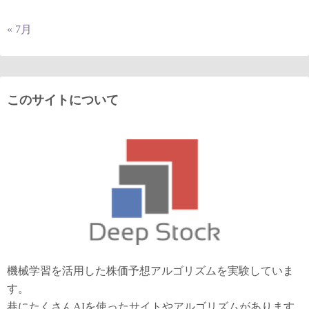
« 7月
このサイトについて
機械学習を活用した株価予想アルゴリズムを実験していま
す。
巷にたくさんAIを使ったサイトやアルゴリズムがあります