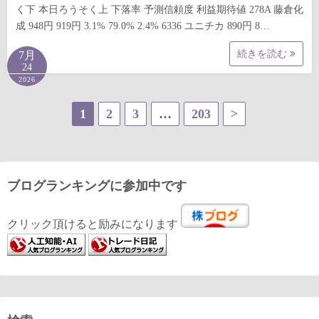
く下 本日ろうそく上 下落率 予測信頼度 利益期待値 278A 藤倉化
成 948円 919円 3.1% 79.0% 2.4% 6336 ユニチカ 890円 8…
続きを読む
7月
24
2026
投
1
2
3
…
203
>
稿
の
ブログランキングに参加中です
ペ
ー
クリック頂けると励みになります
ジ
送
り