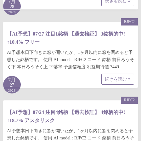
続きを読む
7月
28
2026
RJFC2
【AI予想】07/27 注目1銘柄 【過去検証】 3銘柄的中!
↑10.4% フリー
AI予想本日下向きに窓が開いたが、1ヶ月以内に窓を閉めると予
想した銘柄です。 使用 AI model : RJFC2 コード 銘柄 前日ろうそ
く下 本日ろうそく上 下落率 予測信頼度 利益期待値 3449…
続きを読む
7月
27
2026
RJFC2
【AI予想】07/24 注目4銘柄 【過去検証】 4銘柄的中!
↑18.7% アスタリスク
AI予想本日下向きに窓が開いたが、1ヶ月以内に窓を閉めると予
想した銘柄です。 使用 AI model : RJFC2 コード 銘柄 前日ろうそ