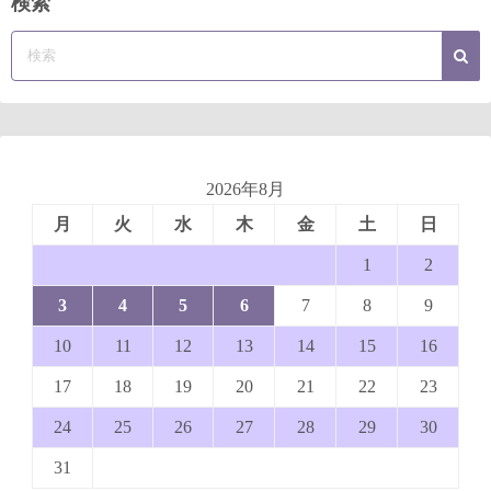
検索
2026年8月
月
火
水
木
金
土
日
1
2
3
4
5
6
7
8
9
10
11
12
13
14
15
16
17
18
19
20
21
22
23
24
25
26
27
28
29
30
31