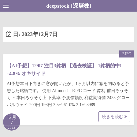
コ
deepstock [深層株]
ン
テ
ン
日:
2023年12月7日
ツ
へ
ス
RJFC
キ
【AI予想】12/07 注目3銘柄 【過去検証】 1銘柄的中!
ッ
↑4.8% オキサイド
プ
AI予想本日下向きに窓が開いたが、1ヶ月以内に窓を閉めると予
想した銘柄です。 使用 AI model : RJFC コード 銘柄 前日ろうそ
く下 本日ろうそく上 下落率 予測信頼度 利益期待値 2435 グロー
バルウェイ 200円 193円 3.5% 61.0% 2.1% 3989…
続きを読む
12月
7
2023