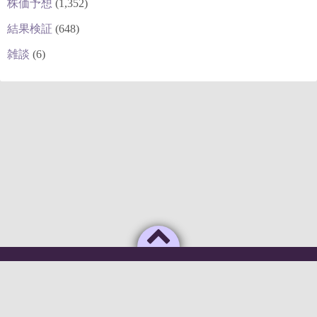
株価予想
(1,352)
結果検証
(648)
雑談
(6)
Powered by
WordPress
Theme by
Simple Days
俺のAIがこんなに利口なわけがない
©2026
deepstock [深層株]