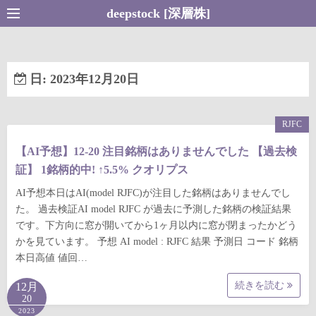
コ
deepstock [深層株]
ン
テ
ン
日:
2023年12月20日
ツ
へ
ス
RJFC
キ
【AI予想】12-20 注目銘柄はありませんでした 【過去検
ッ
証】 1銘柄的中! ↑5.5% クオリプス
プ
AI予想本日はAI(model RJFC)が注目した銘柄はありませんでし
た。 過去検証AI model RJFC が過去に予測した銘柄の検証結果
です。下方向に窓が開いてから1ヶ月以内に窓が閉まったかどう
かを見ています。 予想 AI model : RJFC 結果 予測日 コード 銘柄
本日高値 値回…
続きを読む
12月
20
2023