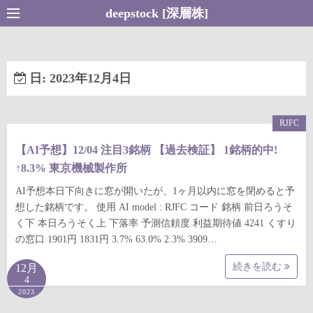
コ
deepstock [深層株]
ン
テ
ン
日:
2023年12月4日
ツ
へ
ス
RJFC
キ
【AI予想】12/04 注目3銘柄 【過去検証】 1銘柄的中!
ッ
↑8.3% 東京機械製作所
プ
AI予想本日下向きに窓が開いたが、1ヶ月以内に窓を閉めると予
想した銘柄です。 使用 AI model : RJFC コード 銘柄 前日ろうそ
く下 本日ろうそく上 下落率 予測信頼度 利益期待値 4241 くすり
の窓口 1901円 1831円 3.7% 63.0% 2.3% 3909…
続きを読む
12月
4
2023