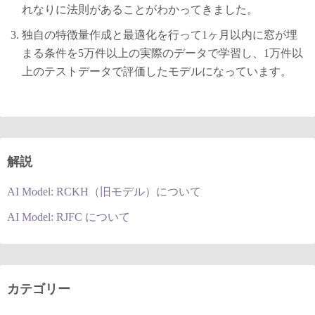
れなりに法則があることがわかってきました。
独自の特徴量作成と最適化を行って1ヶ月以内に窓が埋
まる条件を5万件以上の実際のデータで学習し、1万件以
上のテストデータで評価したモデルになっています。
解説
AI Model: RCKH（旧モデル）について
AI Model: RJFC について
カテゴリー