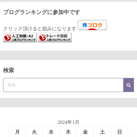
の
ブログランキングに参加中です
ペ
ー
クリック頂けると励みになります
ジ
送
り
検索
2024年1月
月
火
水
木
金
土
日