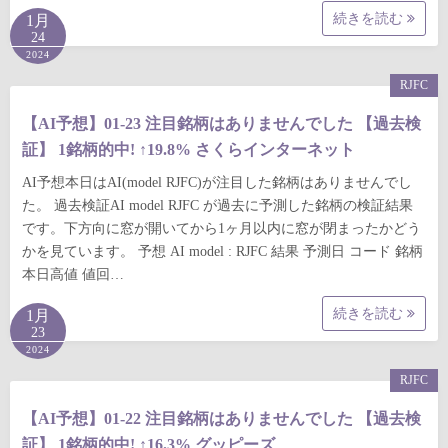
続きを読む
1月
24
2024
RJFC
【AI予想】01-23 注目銘柄はありませんでした 【過去検
証】 1銘柄的中! ↑19.8% さくらインターネット
AI予想本日はAI(model RJFC)が注目した銘柄はありませんでし
た。 過去検証AI model RJFC が過去に予測した銘柄の検証結果
です。下方向に窓が開いてから1ヶ月以内に窓が閉まったかどう
かを見ています。 予想 AI model : RJFC 結果 予測日 コード 銘柄
本日高値 値回…
続きを読む
1月
23
2024
RJFC
【AI予想】01-22 注目銘柄はありませんでした 【過去検
証】 1銘柄的中! ↑16.3% グッピーズ