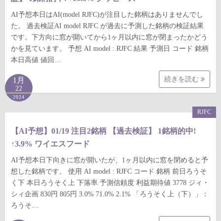
AI予想本日はAI(model RJFC)が注目した銘柄はありませんでし
た。 過去検証AI model RJFC が過去に予測した銘柄の検証結果
です。下方向に窓が開いてから1ヶ月以内に窓が閉まったかどう
かを見ています。 予想 AI model : RJFC 結果 予測日 コード 銘柄
本日高値 値回…
続きを読む
1月
22
2024
RJFC
【AI予想】01/19 注目2銘柄 【過去検証】 1銘柄的中!
↑3.9% ワイエスフード
AI予想本日下向きに窓が開いたが、1ヶ月以内に窓を閉めると予
想した銘柄です。 使用 AI model : RJFC コード 銘柄 前日ろうそ
く下 本日ろうそく上 下落率 予測信頼度 利益期待値 3778 ジィ・
シィ企画 830円 805円 3.0% 71.0% 2.1% 「ろうそく上（下）」：
ろうそ…