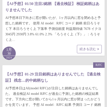
【AI予想】01/30 注目2銘柄 【過去検証】 検証銘柄はあ
りませんでした
AI予想本日下向きに窓が開いたが、1ヶ月以内に窓を閉めると予
想した銘柄です。 使用 AI model : RJFC コード 銘柄 前日ろうそ
く下 本日ろうそく上 下落率 予測信頼度 利益期待値 7678 イクヨ
3045円 2930円 3.8% 61.0% 2.3% 「ろうそく上（下）」：ろうそ
く上…
続きを読む
1月
30
2024
RJFC
【AI予想】01-29 注目銘柄はありませんでした 【過去検
証】 残念…的中銘柄なし
AI予想本日はAI(model RJFC)が注目した銘柄はありませんでし
た。 過去検証AI model RJFC が過去に予測した銘柄の検証結果
です。下方向に窓が開いてから1ヶ月以内に窓が閉まったかどう
かを見ています。 予想 AI model : RJFC 結果 予測日 コード 銘柄