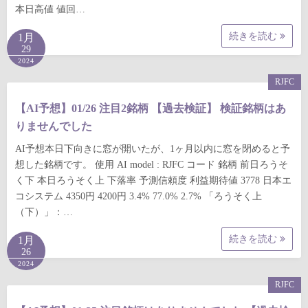
本日高値 値回…
続きを読む
1月
29
2024
RJFC
【AI予想】01/26 注目2銘柄 【過去検証】 検証銘柄はあ
りませんでした
AI予想本日下向きに窓が開いたが、1ヶ月以内に窓を閉めると予
想した銘柄です。 使用 AI model : RJFC コード 銘柄 前日ろうそ
く下 本日ろうそく上 下落率 予測信頼度 利益期待値 3778 日本エ
コシステム 4350円 4200円 3.4% 77.0% 2.7% 「ろうそく上
（下）」：…
続きを読む
1月
26
2024
RJFC