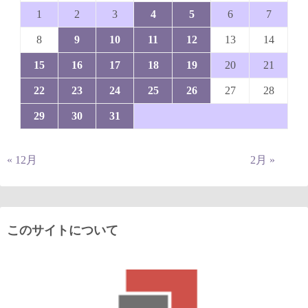
1
2
3
4
5
6
7
8
9
10
11
12
13
14
15
16
17
18
19
20
21
22
23
24
25
26
27
28
29
30
31
« 12月
2月 »
このサイトについて