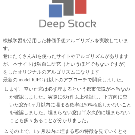
機械学習を活用した株価予想アルゴリズムを実験していま
す。
巷にたくさんAIを使ったサイトやアルゴリズムがあります
が、本サイトは独自に研究（というほどでもないですが）
をしたオリジナルのアルゴリズムになります。
最新の model RJFC は以下のアプローチで開発しました。
まず、空いた窓は必ず埋まるという都市伝説が本当なの
か確認しました。実際に6万件以上検証し、下方向に空
いた窓が1ヶ月以内に埋まる確率は50%程度しかないこと
を確認しました。埋まらない窓は半永久的に埋まらない
ことも多々あることが分かりました。
その上で、1ヶ月以内に埋まる窓の特徴を見ていくとそ