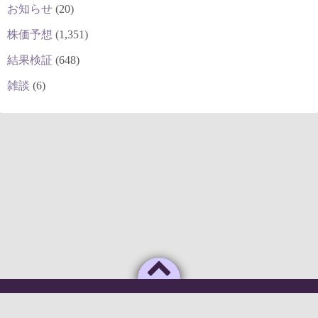
お知らせ
(20)
株価予想
(1,351)
結果検証
(648)
雑談
(6)
Powered by
WordPress
Theme by
Simple Days