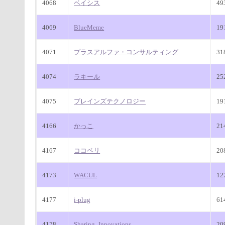
4068
ベイシス
49
4069
BlueMeme
19
4071
プラスアルファ・コンサルティング
31
4074
ラキール
25
4075
ブレインズテクノロジー
19
4166
かっこ
21
4167
ココペリ
20
4173
WACUL
12
4177
i-plug
61
4178
Sharing_Innovations
20