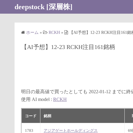
コ
deepstock [深層株]
ン
テ
ン
ホーム
»
RCKH
»
【AI予想】12-23 RCKH注目161銘
ツ
へ
【AI予想】12-23 RCKH注目161銘柄
ス
キ
ッ
プ
明日の最高値で買ったとしても 2022-01-12 まで
使用 AI model :
RCKH
コード
銘柄
1783
アジアゲートホールディングス
6