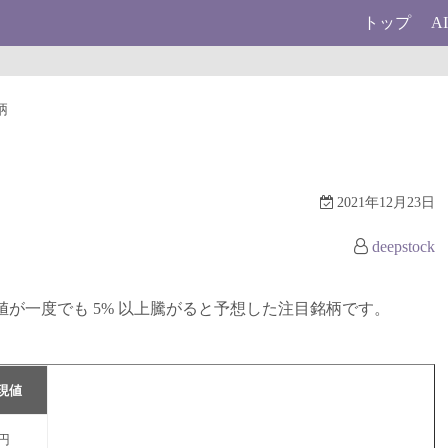
トップ
A
柄
2021年12月23日
deepstock
に終値が一度でも 5% 以上騰がると予想した注目銘柄です。
現値
9円