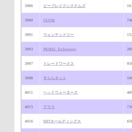
3986
ビーブレイクシステムズ
16
3990
UUUM
7
3991
ウォンテッドリー
15
3993
PKSHA_Technology
26
3997
トレードワークス
9
3998
すららネット
16
4011
ヘッドウォータース
48
4015
アララ
7
4016
MITホールディングス
6