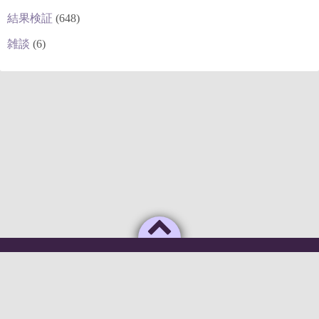
結果検証
(648)
雑談
(6)
Powered by
WordPress
Theme by
Simple Days
俺のAIがこんなに利口なわけがない
©2026
deepstock [深層株]