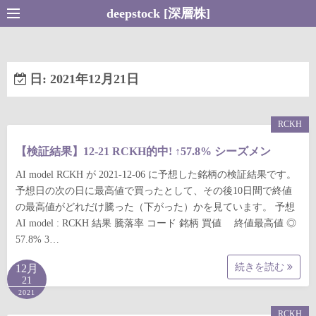
コ
deepstock [深層株]
ン
テ
ン
日:
2021年12月21日
ツ
へ
ス
RCKH
キ
【検証結果】12-21 RCKH的中! ↑57.8% シーズメン
ッ
プ
AI model RCKH が 2021-12-06 に予想した銘柄の検証結果です。
予想日の次の日に最高値で買ったとして、その後10日間で終値
の最高値がどれだけ騰った（下がった）かを見ています。 予想
AI model : RCKH 結果 騰落率 コード 銘柄 買値 終値最高値 ◎
57.8% 3…
続きを読む
12月
21
2021
RCKH