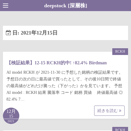
コ
deepstock [深層株]
ン
テ
ン
日:
2021年12月15日
ツ
へ
ス
RCKH
キ
【検証結果】12-15 RCKH的中! ↑82.4% Birdman
ッ
プ
AI model RCKH が 2021-11-30 に予想した銘柄の検証結果です。
予想日の次の日に最高値で買ったとして、その後10日間で終値
の最高値がどれだけ騰った（下がった）かを見ています。 予想
AI model : RCKH 結果 騰落率 コード 銘柄 買値 終値最高値 ◎
82.4% 7…
続きを読む
12月
15
2021
RCKH