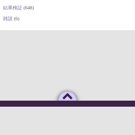
結果検証
(648)
雑談
(6)
Powered by
WordPress
Theme by
Simple Days
俺のAIがこんなに利口なわけがない
©2026
deepstock [深層株]