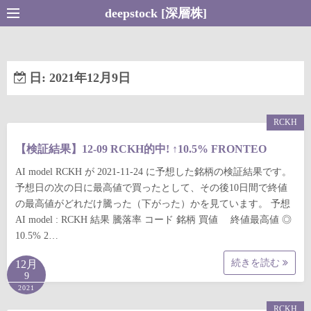
コ
deepstock [深層株]
ン
テ
ン
日:
2021年12月9日
ツ
へ
ス
RCKH
キ
【検証結果】12-09 RCKH的中! ↑10.5% FRONTEO
ッ
プ
AI model RCKH が 2021-11-24 に予想した銘柄の検証結果です。
予想日の次の日に最高値で買ったとして、その後10日間で終値
の最高値がどれだけ騰った（下がった）かを見ています。 予想
AI model : RCKH 結果 騰落率 コード 銘柄 買値 終値最高値 ◎
10.5% 2…
続きを読む
12月
9
2021
RCKH