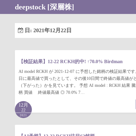
コ
deepstock [深層株]
ン
テ
ン
日:
2021年12月22日
ツ
へ
ス
キ
【検証結果】12-22 RCKH的中! ↑70.0% Birdman
ッ
AI model RCKH が 2021-12-07 に予想した銘柄の検証結
プ
日に最高値で買ったとして、その後10日間で終値の最高値が
（下がった）かを見ています。 予想 AI model : RCKH 結果 
柄 買値 終値最高値 ◎ 70.0% 7…
12月
22
2021