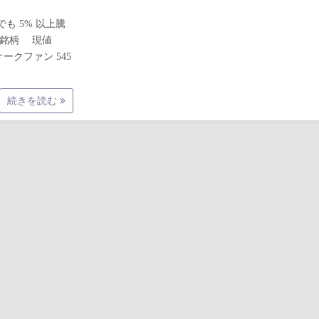
でも 5% 以上騰
ード 銘柄 現値
 オークファン 545
続きを読む