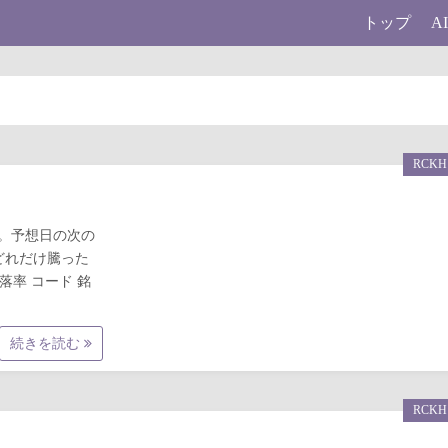
トップ
A
RCKH
果です。予想日の次の
どれだけ騰った
騰落率 コード 銘
続きを読む
RCKH