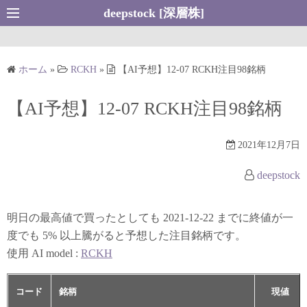
コ
deepstock [深層株]
ン
テ
ン
ホーム
»
RCKH
»
【AI予想】12-07 RCKH注目98銘柄
ツ
へ
【AI予想】12-07 RCKH注目98銘柄
ス
キ
2021年12月7日
ッ
プ
deepstock
明日の最高値で買ったとしても 2021-12-22 までに終値が一
度でも 5% 以上騰がると予想した注目銘柄です。
使用 AI model :
RCKH
コード
銘柄
現値