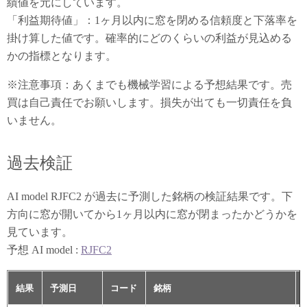
績値を元にしています。
「利益期待値」：1ヶ月以内に窓を閉める信頼度と下落率を
掛け算した値です。確率的にどのくらいの利益が見込める
かの指標となります。
※注意事項：あくまでも機械学習による予想結果です。売
買は自己責任でお願いします。損失が出ても一切責任を負
いません。
過去検証
AI model RJFC2 が過去に予測した銘柄の検証結果です。下
方向に窓が開いてから1ヶ月以内に窓が閉まったかどうかを
見ています。
予想 AI model :
RJFC2
結果
予測日
コード
銘柄