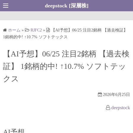
コ
deepstock [深層株]
ン
テ
ン
ホーム
»
RJFC2
»
【AI予想】06/25 注目2銘柄 【過去検証】
ツ
1銘柄的中! ↑10.7% ソフトテックス
へ
ス
【AI予想】06/25 注目2銘柄 【過去検
キ
証】 1銘柄的中! ↑10.7% ソフトテッ
ッ
プ
クス
2026年6月25日
deepstock
AI予想