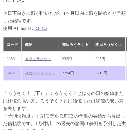
本日下向きに窓が開いたが、1ヶ月以内に窓を閉めると予想
した銘柄です。
使用 AI model :
RJFC2
コード
銘柄
前日ろうそく下
本日ろうそく上
3350
メタプラネット
232円
225円
9412
スカパーＪＳＡＴ
2794円
2710円
「ろうそく上（下）」：ろうそく上とはその日の始値また
は終値の高い方、ろうそく下とは始値または終値の安い方
を表します。
「予測信頼度」：AIモデル RJFC2 の予測の実績から算出し
た信頼度です。1万件以上の過去の窓開け事例を予測した実