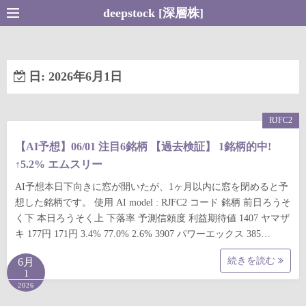
コ
deepstock [深層株]
ン
テ
ン
日:
2026年6月1日
ツ
へ
ス
RJFC2
キ
【AI予想】06/01 注目6銘柄 【過去検証】 1銘柄的中!
ッ
↑5.2% エムスリー
プ
AI予想本日下向きに窓が開いたが、1ヶ月以内に窓を閉めると予
想した銘柄です。 使用 AI model : RJFC2 コード 銘柄 前日ろうそ
く下 本日ろうそく上 下落率 予測信頼度 利益期待値 1407 ヤマザ
キ 177円 171円 3.4% 77.0% 2.6% 3907 パワーエックス 385…
続きを読む
6月
1
2026