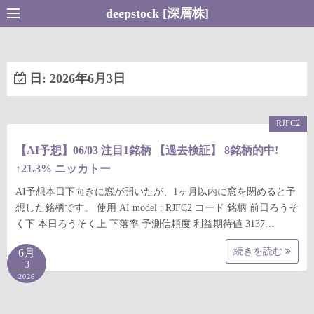
コ
deepstock [深層株]
ン
テ
ン
日:
2026年6月3日
ツ
へ
ス
RJFC2
キ
【AI予想】06/03 注目1銘柄 【過去検証】 8銘柄的中!
ッ
↑21.3% ニッカトー
プ
AI予想本日下向きに窓が開いたが、1ヶ月以内に窓を閉めると予
想した銘柄です。 使用 AI model : RJFC2 コード 銘柄 前日ろうそ
く下 本日ろうそく上 下落率 予測信頼度 利益期待値 3137…
続きを読む
6月
3
2026