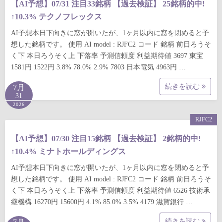
【AI予想】07/31 注目33銘柄 【過去検証】 25銘柄的中!
↑10.3% テクノフレックス
AI予想本日下向きに窓が開いたが、1ヶ月以内に窓を閉めると予
想した銘柄です。 使用 AI model : RJFC2 コード 銘柄 前日ろうそ
く下 本日ろうそく上 下落率 予測信頼度 利益期待値 3697 東宝
1581円 1522円 3.8% 78.0% 2.9% 7803 日本電気 4963円 …
続きを読む
7月
31
2026
RJFC2
【AI予想】07/30 注目15銘柄 【過去検証】 2銘柄的中!
↑10.4% ミナトホールディングス
AI予想本日下向きに窓が開いたが、1ヶ月以内に窓を閉めると予
想した銘柄です。 使用 AI model : RJFC2 コード 銘柄 前日ろうそ
く下 本日ろうそく上 下落率 予測信頼度 利益期待値 6526 技術承
継機構 16270円 15600円 4.1% 85.0% 3.5% 4179 滋賀銀行 …
続きを読む