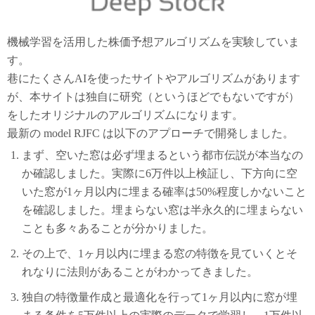
機械学習を活用した株価予想アルゴリズムを実験していま
す。
巷にたくさんAIを使ったサイトやアルゴリズムがあります
が、本サイトは独自に研究（というほどでもないですが）
をしたオリジナルのアルゴリズムになります。
最新の model RJFC は以下のアプローチで開発しました。
まず、空いた窓は必ず埋まるという都市伝説が本当なの
か確認しました。実際に6万件以上検証し、下方向に空
いた窓が1ヶ月以内に埋まる確率は50%程度しかないこと
を確認しました。埋まらない窓は半永久的に埋まらない
ことも多々あることが分かりました。
その上で、1ヶ月以内に埋まる窓の特徴を見ていくとそ
れなりに法則があることがわかってきました。
独自の特徴量作成と最適化を行って1ヶ月以内に窓が埋