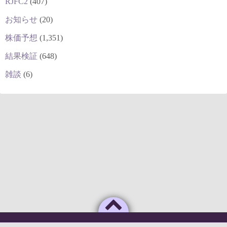
RJFC2
(407)
お知らせ
(20)
株価予想
(1,351)
結果検証
(648)
雑談
(6)