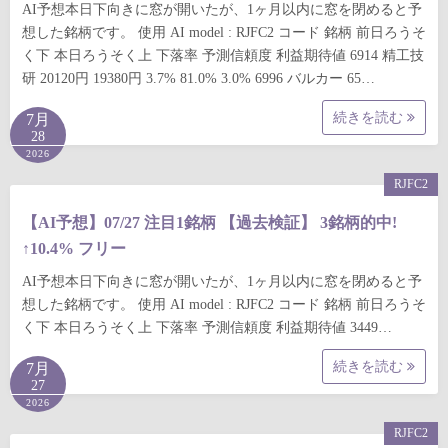
AI予想本日下向きに窓が開いたが、1ヶ月以内に窓を閉めると予
想した銘柄です。 使用 AI model : RJFC2 コード 銘柄 前日ろうそ
く下 本日ろうそく上 下落率 予測信頼度 利益期待値 6914 精工技
研 20120円 19380円 3.7% 81.0% 3.0% 6996 バルカー 65…
続きを読む
7月
28
2026
RJFC2
【AI予想】07/27 注目1銘柄 【過去検証】 3銘柄的中!
↑10.4% フリー
AI予想本日下向きに窓が開いたが、1ヶ月以内に窓を閉めると予
想した銘柄です。 使用 AI model : RJFC2 コード 銘柄 前日ろうそ
く下 本日ろうそく上 下落率 予測信頼度 利益期待値 3449…
続きを読む
7月
27
2026
RJFC2