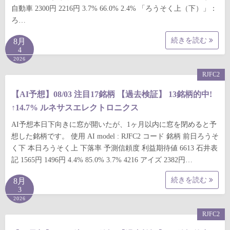
自動車 2300円 2216円 3.7% 66.0% 2.4% 「ろうそく上（下）」：
ろ…
続きを読む
8月
4
2026
RJFC2
【AI予想】08/03 注目17銘柄 【過去検証】 13銘柄的中!
↑14.7% ルネサスエレクトロニクス
AI予想本日下向きに窓が開いたが、1ヶ月以内に窓を閉めると予
想した銘柄です。 使用 AI model : RJFC2 コード 銘柄 前日ろうそ
く下 本日ろうそく上 下落率 予測信頼度 利益期待値 6613 石井表
記 1565円 1496円 4.4% 85.0% 3.7% 4216 アイズ 2382円…
続きを読む
8月
3
2026
RJFC2