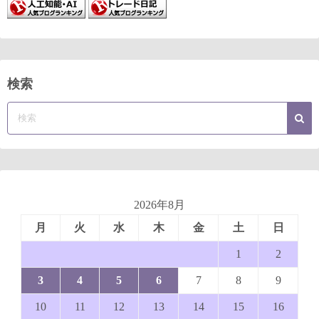
ジ
送
り
検索
2026年8月
月
火
水
木
金
土
日
1
2
3
4
5
6
7
8
9
10
11
12
13
14
15
16