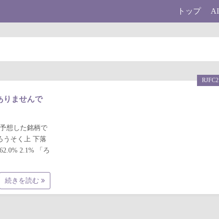
トップ
A
RJFC2
はありませんで
と予想した銘柄で
本日ろうそく上 下落
2.0% 2.1% 「ろ
続きを読む