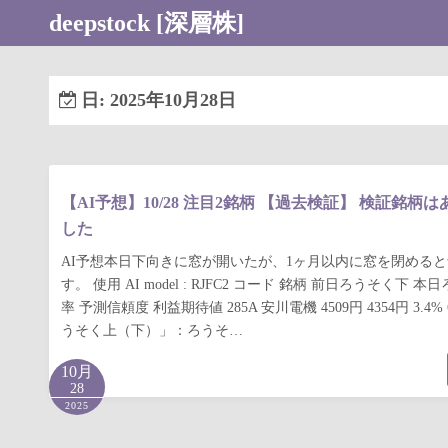
コ
deepstock [深層株]
ン
テ
ン
日:
2025年10月28日
ツ
へ
ス
キ
【AI予想】10/28 注目2銘柄 【過去検証】 検証銘柄
ッ
した
プ
AI予想本日下向きに窓が開いたが、1ヶ月以内に窓を閉める
す。 使用 AI model : RJFC2 コード 銘柄 前日ろうそく下 
率 予測信頼度 利益期待値 285A 安川電機 4509円 4354円 3.4% 6
うそく上（下）」：ろうそ…
10月
28
2025