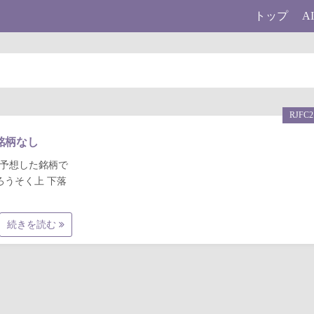
トップ
A
RJFC2
中銘柄なし
と予想した銘柄で
本日ろうそく上 下落
続きを読む