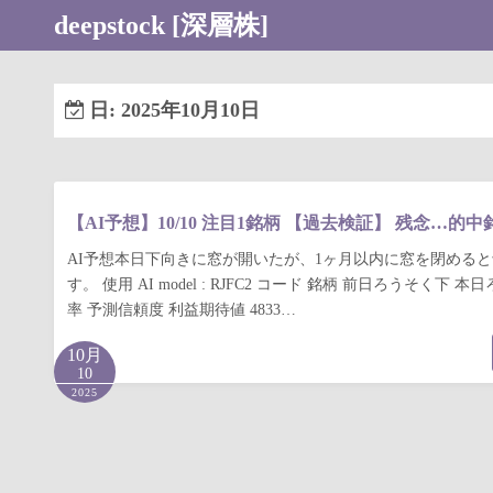
コ
deepstock [深層株]
ン
テ
ン
日:
2025年10月10日
ツ
へ
ス
キ
【AI予想】10/10 注目1銘柄 【過去検証】 残念…的
ッ
AI予想本日下向きに窓が開いたが、1ヶ月以内に窓を閉める
プ
す。 使用 AI model : RJFC2 コード 銘柄 前日ろうそく下 
率 予測信頼度 利益期待値 4833…
10月
10
2025