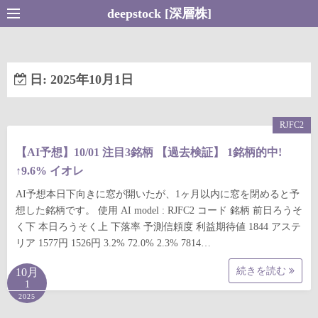
コ
deepstock [深層株]
ン
テ
ン
日:
2025年10月1日
ツ
へ
ス
RJFC2
キ
【AI予想】10/01 注目3銘柄 【過去検証】 1銘柄的中!
ッ
↑9.6% イオレ
プ
AI予想本日下向きに窓が開いたが、1ヶ月以内に窓を閉めると予
想した銘柄です。 使用 AI model : RJFC2 コード 銘柄 前日ろうそ
く下 本日ろうそく上 下落率 予測信頼度 利益期待値 1844 アステ
リア 1577円 1526円 3.2% 72.0% 2.3% 7814…
続きを読む
10月
1
2025