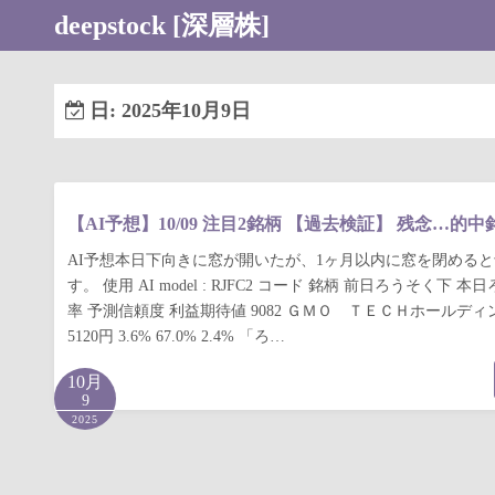
コ
deepstock [深層株]
ン
テ
ン
日:
2025年10月9日
ツ
へ
ス
キ
【AI予想】10/09 注目2銘柄 【過去検証】 残念…的
ッ
AI予想本日下向きに窓が開いたが、1ヶ月以内に窓を閉める
プ
す。 使用 AI model : RJFC2 コード 銘柄 前日ろうそく下 
率 予測信頼度 利益期待値 9082 ＧＭＯ ＴＥＣＨホールディン
5120円 3.6% 67.0% 2.4% 「ろ…
10月
9
2025