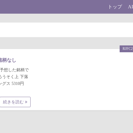
トップ
A
RJFC2
中銘柄なし
と予想した銘柄で
本日ろうそく上 下落
グス 5310円
続きを読む