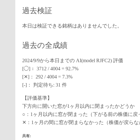
過去検証
本日は検証できる銘柄はありませんでした。
過去の全成績
2024/9/9から本日までの AI(model RJFC2) 評価
[◯]： 3712 / 4004 = 92.7%
[✕]： 292 / 4004 = 7.3%
[-]： 判定待ち: 31 件
【評価基準】
下方向に開いた窓が1ヶ月以内に閉まったかどうか
○：1ヶ月以内に窓が閉まった（下がる前の株価に戻
✕：1ヶ月の間に窓が閉まらなかった（株価が戻らな
共有: