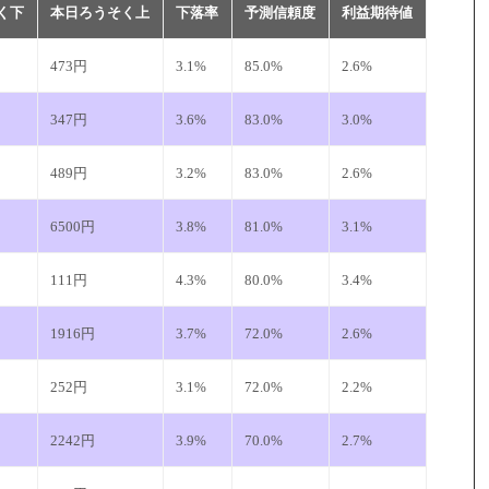
く下
本日ろうそく上
下落率
予測信頼度
利益期待値
473円
3.1%
85.0%
2.6%
347円
3.6%
83.0%
3.0%
489円
3.2%
83.0%
2.6%
6500円
3.8%
81.0%
3.1%
111円
4.3%
80.0%
3.4%
1916円
3.7%
72.0%
2.6%
252円
3.1%
72.0%
2.2%
2242円
3.9%
70.0%
2.7%