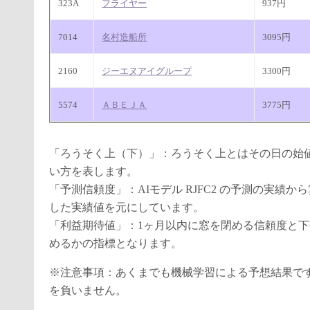
323A
フライヤー
937円
7014
名村造船所
3095円
2160
ジーエヌアイグループ
3300円
5574
ＡＢＥＪＡ
3775円
「ろうそく上（下）」：ろうそく上とはその日の始
い方を表します。
「予測信頼度」：AIモデル RJFC2 の予測の実
した実績値を元にしています。
「利益期待値」：1ヶ月以内に窓を閉める信頼度と
めるかの指標となります。
※注意事項：あくまでも機械学習による予想結果で
を負いません。