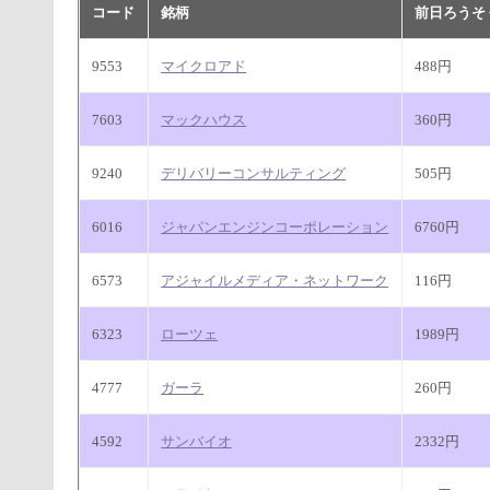
コード
銘柄
前日ろうそ
9553
マイクロアド
488円
7603
マックハウス
360円
9240
デリバリーコンサルティング
505円
6016
ジャパンエンジンコーポレーション
6760円
6573
アジャイルメディア・ネットワーク
116円
6323
ローツェ
1989円
4777
ガーラ
260円
4592
サンバイオ
2332円