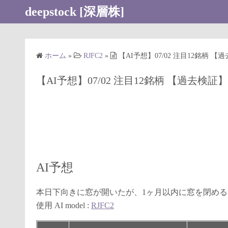
コ
deepstock [深層株]
ン
テ
ン
ホーム
»
RJFC2
»
【AI予想】07/02 注目12銘柄
ツ
へ
【AI予想】07/02 注目12銘柄 【過去
ス
キ
ッ
プ
AI予想
本日下向きに窓が開いたが、1ヶ月以内に窓を閉め
使用 AI model :
RJFC2