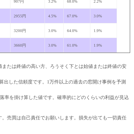
907円
3.2%
68.0%
2.2%
2955円
4.5%
67.0%
3.0%
3200円
3.0%
64.0%
1.9%
3660円
3.0%
61.0%
1.9%
値または終値の高い方、ろうそく下とは始値または終値の安
績から算出した信頼度です。1万件以上の過去の窓開け事例を予測
下落率を掛け算した値です。確率的にどのくらいの利益が見込
す。売買は自己責任でお願いします。損失が出ても一切責任