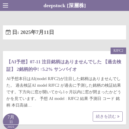
コ
deepstock [深層株]
ン
テ
ン
日:
2025年7月11日
ツ
へ
ス
RJFC2
キ
【AI予想】07-11 注目銘柄はありませんでした 【過去検
ッ
証】 2銘柄的中! ↑5.2% サンバイオ
プ
AI予想本日はAI(model RJFC2)が注目した銘柄はありませんでし
た。 過去検証AI model RJFC2 が過去に予測した銘柄の検証結果
です。下方向に窓が開いてから1ヶ月以内に窓が閉まったかどう
かを見ています。 予想 AI model : RJFC2 結果 予測日 コード 銘
柄 本日高値…
続きを読む
7月
11
2025