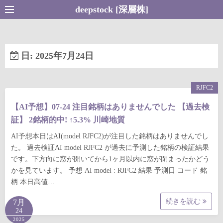
コ
deepstock [深層株]
ン
テ
ン
日:
2025年7月24日
ツ
へ
ス
RJFC2
キ
【AI予想】07-24 注目銘柄はありませんでした 【過去検
ッ
証】 2銘柄的中! ↑5.3% 川崎地質
プ
AI予想本日はAI(model RJFC2)が注目した銘柄はありませんでし
た。 過去検証AI model RJFC2 が過去に予測した銘柄の検証結果
です。下方向に窓が開いてから1ヶ月以内に窓が閉まったかどう
かを見ています。 予想 AI model : RJFC2 結果 予測日 コード 銘
柄 本日高値…
続きを読む
7月
24
2025