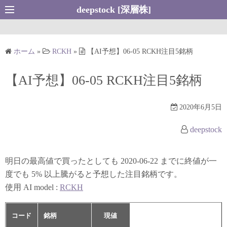
コ
deepstock [深層株]
ン
テ
ン
ホーム
»
RCKH
»
【AI予想】06-05 RCKH注目5銘柄
ツ
へ
【AI予想】06-05 RCKH注目5銘柄
ス
キ
2020年6月5日
ッ
プ
deepstock
明日の最高値で買ったとしても 2020-06-22 までに終値が一
度でも 5% 以上騰がると予想した注目銘柄です。
使用 AI model :
RCKH
コード
銘柄
現値