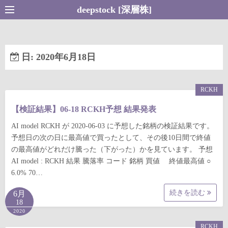
コ
deepstock [深層株]
ン
テ
ン
日:
2020年6月18日
ツ
へ
ス
RCKH
キ
【検証結果】06-18 RCKH予想 結果発表
ッ
プ
AI model RCKH が 2020-06-03 に予想した銘柄の検証結果です。
予想日の次の日に最高値で買ったとして、その後10日間で終値
の最高値がどれだけ騰った（下がった）かを見ています。 予想
AI model : RCKH 結果 騰落率 コード 銘柄 買値 終値最高値 ○
6.0% 70…
続きを読む
6月
18
2020
RCKH