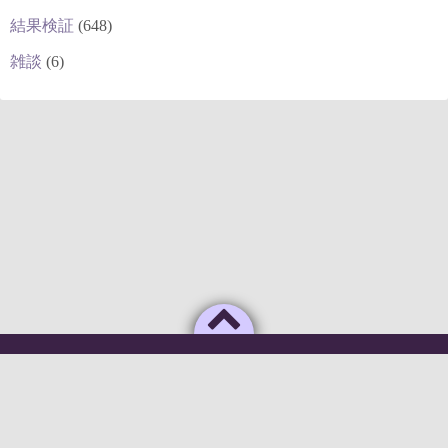
結果検証
(648)
雑談
(6)
Powered by
WordPress
Theme by
Simple Days
俺のAIがこんなに利口なわけがない
©2026
deepstock [深層株]