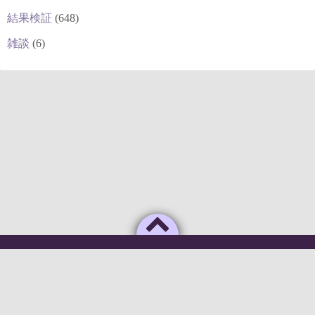
結果検証
(648)
雑談
(6)
Powered by
WordPress
Theme by
Simple Days
俺のAIがこんなに利口なわけがない
©2026
deepstock [深層株]