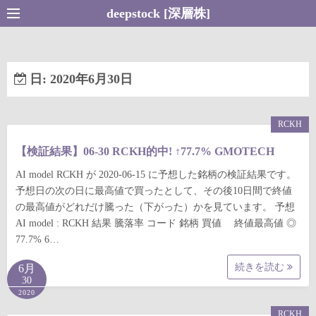
コ
deepstock [深層株]
ン
テ
ン
日:
2020年6月30日
ツ
へ
ス
RCKH
キ
【検証結果】06-30 RCKH的中! ↑77.7% GMOTECH
ッ
プ
AI model RCKH が 2020-06-15 に予想した銘柄の検証結果です。
予想日の次の日に最高値で買ったとして、その後10日間で終値
の最高値がどれだけ騰った（下がった）かを見ています。 予想
AI model : RCKH 結果 騰落率 コード 銘柄 買値 終値最高値 ◎
77.7% 6…
続きを読む
6月
30
2020
RCKH