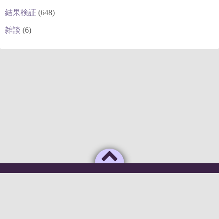
結果検証
(648)
雑談
(6)
Powered by
WordPress
Theme by
Simple Days
俺のAIがこんなに利口なわけがない
©2026
deepstock [深層株]