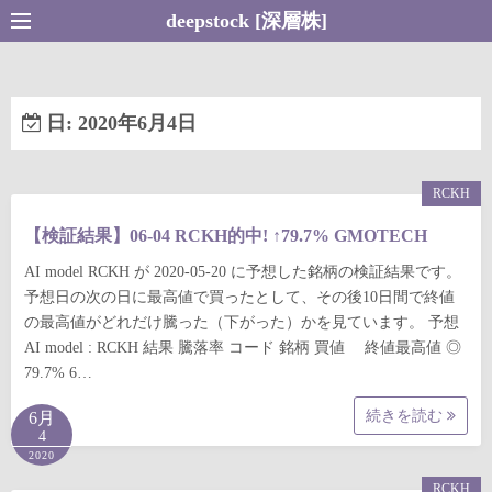
コ
deepstock [深層株]
ン
テ
ン
日:
2020年6月4日
ツ
へ
ス
RCKH
キ
【検証結果】06-04 RCKH的中! ↑79.7% GMOTECH
ッ
プ
AI model RCKH が 2020-05-20 に予想した銘柄の検証結果です。
予想日の次の日に最高値で買ったとして、その後10日間で終値
の最高値がどれだけ騰った（下がった）かを見ています。 予想
AI model : RCKH 結果 騰落率 コード 銘柄 買値 終値最高値 ◎
79.7% 6…
続きを読む
6月
4
2020
RCKH