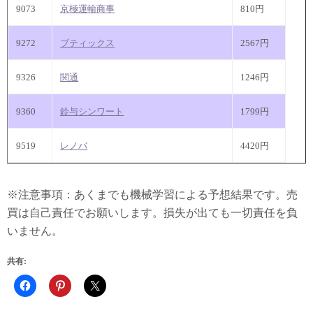
9073
京極運輸商事
810円
9272
ブティックス
2567円
9326
関通
1246円
9360
鈴与シンワート
1799円
9519
レノバ
4420円
※注意事項：あくまでも機械学習による予想結果です。売
買は自己責任でお願いします。損失が出ても一切責任を負
いません。
共有: