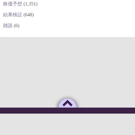
株価予想
(1,351)
結果検証
(648)
雑談
(6)
Powered by
WordPress
Theme by
Simple Days
俺のAIがこんなに利口なわけがない
©2026
deepstock [深層株]