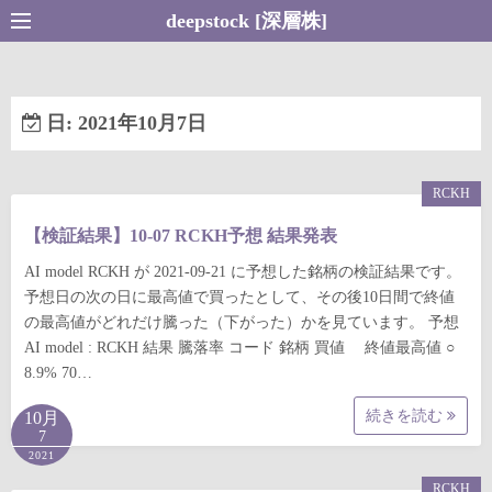
コ
deepstock [深層株]
ン
テ
ン
日:
2021年10月7日
ツ
へ
ス
RCKH
キ
【検証結果】10-07 RCKH予想 結果発表
ッ
プ
AI model RCKH が 2021-09-21 に予想した銘柄の検証結果です。
予想日の次の日に最高値で買ったとして、その後10日間で終値
の最高値がどれだけ騰った（下がった）かを見ています。 予想
AI model : RCKH 結果 騰落率 コード 銘柄 買値 終値最高値 ○
8.9% 70…
続きを読む
10月
7
2021
RCKH