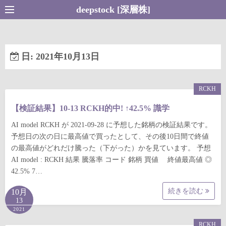
コ
deepstock [深層株]
ン
テ
ン
日:
2021年10月13日
ツ
へ
ス
RCKH
キ
【検証結果】10-13 RCKH的中! ↑42.5% 識学
ッ
プ
AI model RCKH が 2021-09-28 に予想した銘柄の検証結果です。
予想日の次の日に最高値で買ったとして、その後10日間で終値
の最高値がどれだけ騰った（下がった）かを見ています。 予想
AI model : RCKH 結果 騰落率 コード 銘柄 買値 終値最高値 ◎
42.5% 7…
続きを読む
10月
13
2021
RCKH