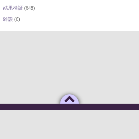
結果検証
(648)
雑談
(6)
Powered by
WordPress
Theme by
Simple Days
俺のAIがこんなに利口なわけがない
©2026
deepstock [深層株]