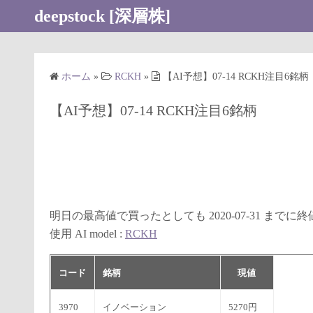
コ
deepstock [深層株]
ン
テ
ン
ホーム
»
RCKH
»
【AI予想】07-14 RCKH注目6銘柄
ツ
へ
【AI予想】07-14 RCKH注目6銘柄
ス
キ
ッ
プ
明日の最高値で買ったとしても 2020-07-31 まで
使用 AI model :
RCKH
コード
銘柄
現値
3970
イノベーション
5270円