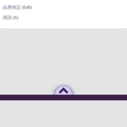
結果検証
(648)
雑談
(6)
Powered by
WordPress
Theme by
Simple Days
俺のAIがこんなに利口なわけがない
©2026
deepstock [深層株]