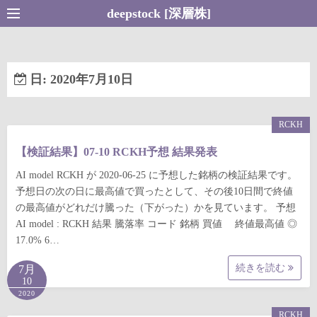
コ
deepstock [深層株]
ン
テ
ン
日:
2020年7月10日
ツ
へ
ス
RCKH
キ
【検証結果】07-10 RCKH予想 結果発表
ッ
プ
AI model RCKH が 2020-06-25 に予想した銘柄の検証結果です。
予想日の次の日に最高値で買ったとして、その後10日間で終値
の最高値がどれだけ騰った（下がった）かを見ています。 予想
AI model : RCKH 結果 騰落率 コード 銘柄 買値 終値最高値 ◎
17.0% 6…
続きを読む
7月
10
2020
RCKH