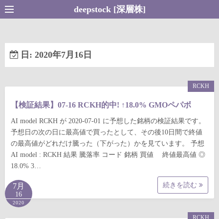
コ
deepstock [深層株]
ン
テ
ン
日:
2020年7月16日
ツ
へ
ス
RCKH
キ
【検証結果】07-16 RCKH的中! ↑18.0% GMOペパボ
ッ
プ
AI model RCKH が 2020-07-01 に予想した銘柄の検証結果です。
予想日の次の日に最高値で買ったとして、その後10日間で終値
の最高値がどれだけ騰った（下がった）かを見ています。 予想
AI model : RCKH 結果 騰落率 コード 銘柄 買値 終値最高値 ◎
18.0% 3…
続きを読む
7月
16
2020
RCKH