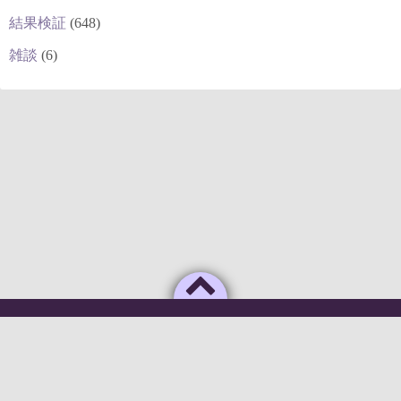
結果検証
(648)
雑談
(6)
Powered by
WordPress
Theme by
Simple Days
俺のAIがこんなに利口なわけがない
©2026
deepstock [深層株]