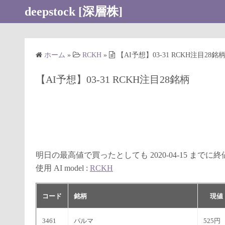
コ
deepstock [深層株]
ン
テ
ン
ホーム
»
RCKH
»
【AI予想】03-31 RCKH注目28銘
ツ
へ
【AI予想】03-31 RCKH注目28銘柄
ス
キ
ッ
プ
明日の最高値で買ったとしても 2020-04-15 まで
使用 AI model :
RCKH
コード
銘柄
現
3461
パルマ
525円