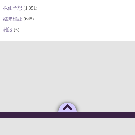
株価予想
(1,351)
結果検証
(648)
雑談
(6)
Powered by
WordPress
Theme by
Simple Days
俺のAIがこんなに利口なわけがない