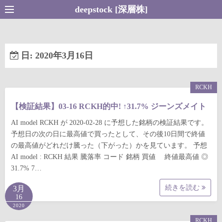
コ
deepstock [深層株]
ン
テ
ン
日:
2020年3月16日
ツ
へ
ス
RCKH
キ
【検証結果】03-16 RCKH的中! ↑31.7% ジーンズメイト
ッ
プ
AI model RCKH が 2020-02-28 に予想した銘柄の検証結果です。
予想日の次の日に最高値で買ったとして、その後10日間で終値
の最高値がどれだけ騰った（下がった）かを見ています。 予想
AI model : RCKH 結果 騰落率 コード 銘柄 買値 終値最高値 ◎
31.7% 7…
続きを読む
3月
16
2020
RCKH