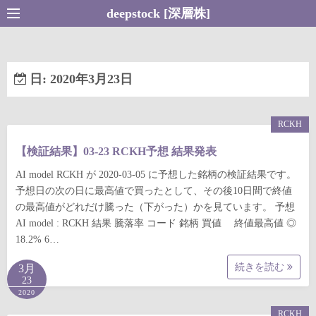
コ
deepstock [深層株]
ン
テ
ン
日:
2020年3月23日
ツ
へ
ス
RCKH
キ
【検証結果】03-23 RCKH予想 結果発表
ッ
プ
AI model RCKH が 2020-03-05 に予想した銘柄の検証結果です。
予想日の次の日に最高値で買ったとして、その後10日間で終値
の最高値がどれだけ騰った（下がった）かを見ています。 予想
AI model : RCKH 結果 騰落率 コード 銘柄 買値 終値最高値 ◎
18.2% 6…
続きを読む
3月
23
2020
RCKH