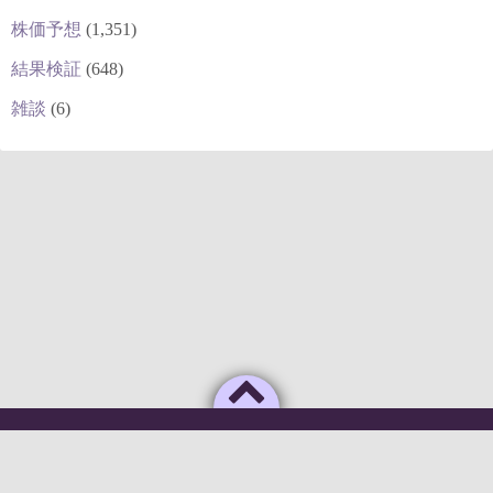
株価予想
(1,351)
結果検証
(648)
雑談
(6)
Powered by
WordPress
Theme by
Simple Days
俺のAIがこんなに利口なわけがない