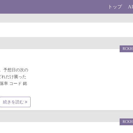
トップ
A
RCKH
果です。予想日の次の
どれだけ騰った
騰落率 コード 銘
続きを読む
RCKH