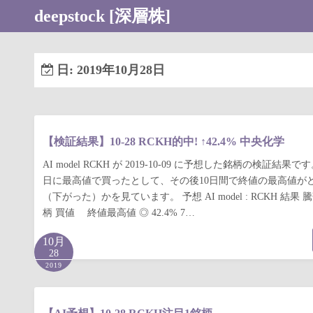
コ
deepstock [深層株]
ン
テ
ン
日:
2019年10月28日
ツ
へ
ス
キ
【検証結果】10-28 RCKH的中! ↑42.4% 中央化学
ッ
AI model RCKH が 2019-10-09 に予想した銘柄の検証結
プ
日に最高値で買ったとして、その後10日間で終値の最高値が
（下がった）かを見ています。 予想 AI model : RCKH 結果 
柄 買値 終値最高値 ◎ 42.4% 7…
10月
28
2019