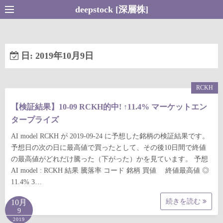
コ
deepstock [深層株]
ン
テ
ン
日:
2019年10月9日
ツ
へ
ス
RCKH
キ
【検証結果】10-09 RCKH的中! ↑11.4% マーケットエン
ッ
タープライズ
プ
AI model RCKH が 2019-09-24 に予想した銘柄の検証結果です。
予想日の次の日に最高値で買ったとして、その後10日間で終値
の最高値がどれだけ騰った（下がった）かを見ています。 予想
AI model : RCKH 結果 騰落率 コード 銘柄 買値 終値最高値 ◎
11.4% 3…
続きを読む
10月
9
2019