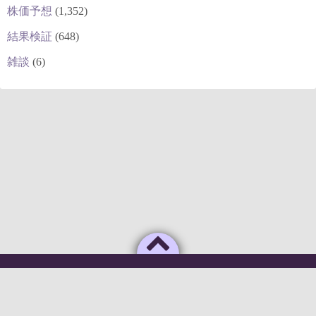
株価予想
(1,352)
結果検証
(648)
雑談
(6)
Powered by
WordPress
Theme by
Simple Days
俺のAIがこんなに利口なわけがない
©2026
deepstock [深層株]