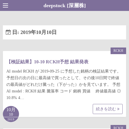
コ
deepstock [深層株]
ン
テ
ン
日:
2019年10月10日
ツ
へ
ス
RCKH
キ
【検証結果】10-10 RCKH予想 結果発表
ッ
プ
AI model RCKH が 2019-09-25 に予想した銘柄の検証結果です。
予想日の次の日に最高値で買ったとして、その後10日間で終値
の最高値がどれだけ騰った（下がった）かを見ています。 予想
AI model : RCKH 結果 騰落率 コード 銘柄 買値 終値最高値 ◎
10.8% 4…
続きを読む
10月
10
2019
RCKH