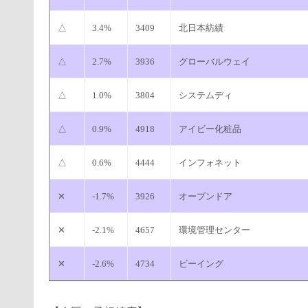
△
3.4%
3409
北日本紡績
△
2.7%
3936
グローバルウェイ
△
1.0%
3804
システムディ
△
0.9%
4918
アイビー化粧品
△
0.6%
4444
インフォネット
✕
-1.7%
3926
オープンドア
✕
-2.1%
4657
環境管理センター
✕
-2.6%
4734
ビーイング