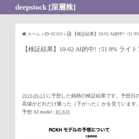
コ
deepstock [深層株]
ン
テ
ン
ホーム
»
RCKH
»
【検証結果】10-02 AI的中! ↑51
ツ
へ
【検証結果】10-02 AI的中! ↑51.9% ライ
ス
キ
ッ
プ
2019-09-13
に予想した銘柄の検証結果です。予想日の
高値がどれだけ騰った（下がった）かを見ています
予想 AI model :
RCKH