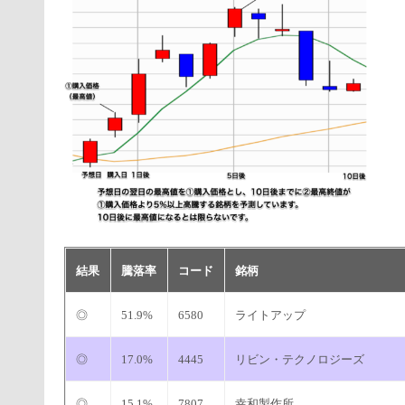
結果
騰落率
コード
銘柄
◎
51.9%
6580
ライトアップ
◎
17.0%
4445
リビン・テクノロジーズ
◎
15.1%
7807
幸和製作所