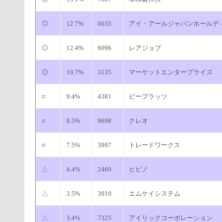
◎
12.7%
6035
アイ・アールジャパンホールデ
◎
12.4%
6096
レアジョブ
◎
10.7%
3135
マーケットエンタープライズ
○
9.4%
4381
ビープラッツ
○
8.5%
9698
クレオ
○
7.5%
3997
トレードワークス
△
4.4%
2469
ヒビノ
△
3.5%
3910
エムケイシステム
△
3.4%
7325
アイリックコーポレーション