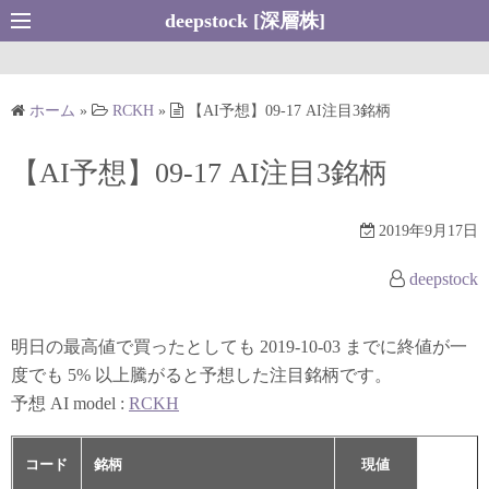
コ
deepstock [深層株]
ン
テ
ン
ホーム
»
RCKH
»
【AI予想】09-17 AI注目3銘柄
ツ
へ
【AI予想】09-17 AI注目3銘柄
ス
キ
2019年9月17日
ッ
プ
deepstock
明日の最高値で買ったとしても 2019-10-03 までに終値が一
度でも 5% 以上騰がると予想した注目銘柄です。
予想 AI model :
RCKH
コード
銘柄
現値