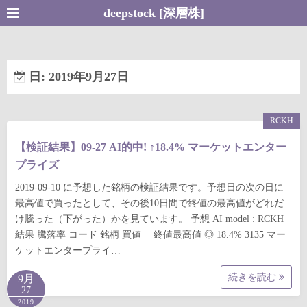
コ
deepstock [深層株]
ン
テ
ン
日:
2019年9月27日
ツ
へ
ス
RCKH
キ
【検証結果】09-27 AI的中! ↑18.4% マーケットエンター
ッ
プライズ
プ
2019-09-10 に予想した銘柄の検証結果です。予想日の次の日に
最高値で買ったとして、その後10日間で終値の最高値がどれだ
け騰った（下がった）かを見ています。 予想 AI model : RCKH
結果 騰落率 コード 銘柄 買値 終値最高値 ◎ 18.4% 3135 マー
ケットエンタープライ…
続きを読む
9月
27
2019