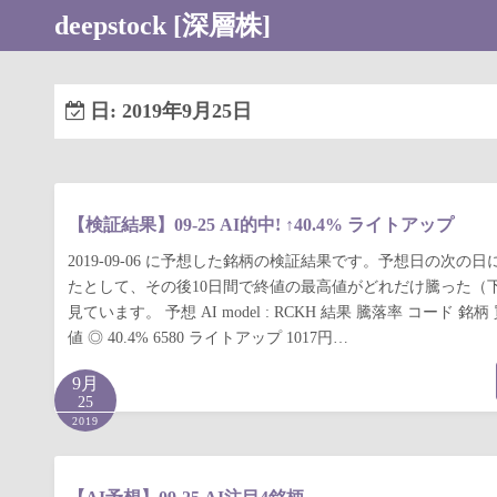
コ
deepstock [深層株]
ン
テ
ン
日:
2019年9月25日
ツ
へ
ス
キ
【検証結果】09-25 AI的中! ↑40.4% ライトアップ
ッ
2019-09-06 に予想した銘柄の検証結果です。予想日の次の
プ
たとして、その後10日間で終値の最高値がどれだけ騰った（
見ています。 予想 AI model : RCKH 結果 騰落率 コード 
値 ◎ 40.4% 6580 ライトアップ 1017円…
9月
25
2019