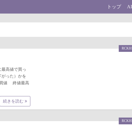
トップ
A
RCKH
日に最高値で買っ
下がった）かを
銘柄 買値 終値最高
続きを読む
RCKH