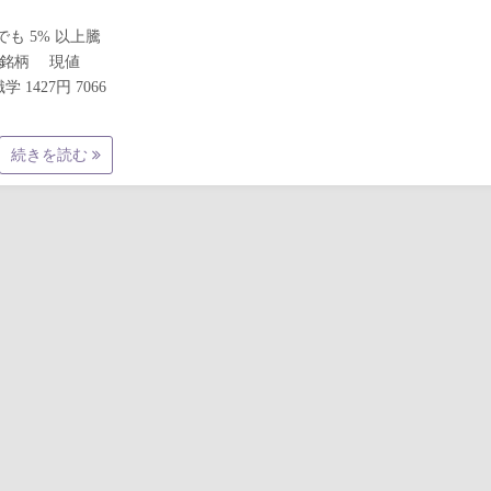
でも 5% 以上騰
ード 銘柄 現値
学 1427円 7066
続きを読む