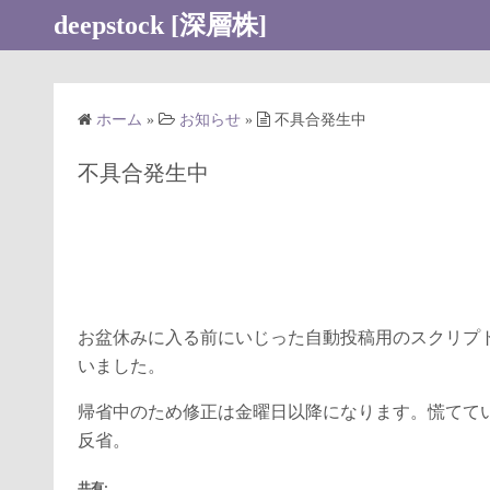
コ
deepstock [深層株]
ン
テ
ン
ホーム
»
お知らせ
»
不具合発生中
ツ
へ
不具合発生中
ス
キ
ッ
プ
お盆休みに入る前にいじった自動投稿用のスクリプ
いました。
帰省中のため修正は金曜日以降になります。慌てて
反省。
共有: