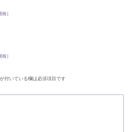
層株]
層株]
が付いている欄は必須項目です