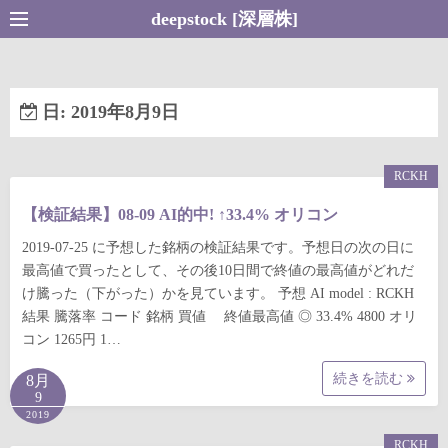
コ
deepstock [深層株]
ン
テ
ン
日:
2019年8月9日
ツ
へ
ス
RCKH
キ
【検証結果】08-09 AI的中! ↑33.4% オリコン
ッ
プ
2019-07-25 に予想した銘柄の検証結果です。予想日の次の日に
最高値で買ったとして、その後10日間で終値の最高値がどれだ
け騰った（下がった）かを見ています。 予想 AI model : RCKH
結果 騰落率 コード 銘柄 買値 終値最高値 ◎ 33.4% 4800 オリ
コン 1265円 1…
続きを読む
8月
9
2019
RCKH