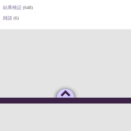
結果検証
(648)
雑談
(6)
Powered by
WordPress
Theme by
Simple Days
俺のAIがこんなに利口なわけがない
©2026
deepstock [深層株]