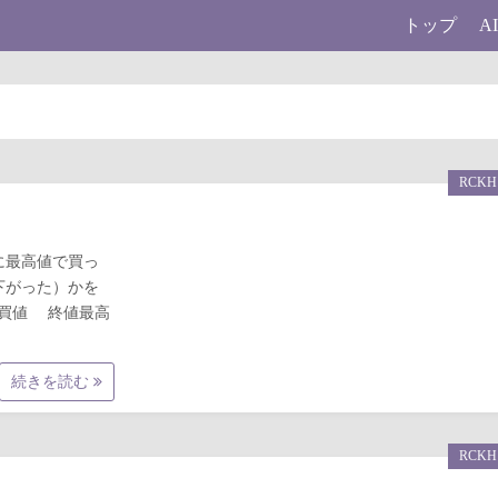
トップ
A
RCKH
日に最高値で買っ
下がった）かを
銘柄 買値 終値最高
続きを読む
RCKH