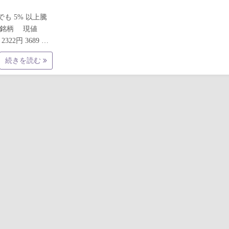
でも 5% 以上騰
ード 銘柄 現値
 2322円 3689 …
続きを読む