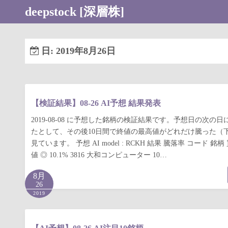
コ
deepstock [深層株]
ン
テ
ン
日:
2019年8月26日
ツ
へ
ス
キ
【検証結果】08-26 AI予想 結果発表
ッ
2019-08-08 に予想した銘柄の検証結果です。予想日の次の
プ
たとして、その後10日間で終値の最高値がどれだけ騰った（
見ています。 予想 AI model : RCKH 結果 騰落率 コード 
値 ◎ 10.1% 3816 大和コンピューター 10…
8月
26
2019