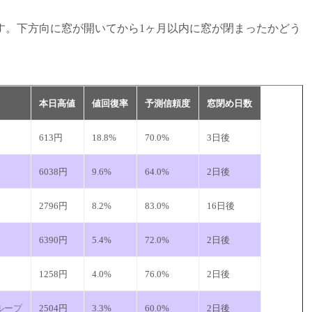
証結果です。下方向に窓が開いてから1ヶ月以内に窓が閉まったかどう
本日高値
値回復率
予測信頼度
窓閉め日数
613円
18.8%
70.0%
3日後
6038円
9.6%
64.0%
2日後
2796円
8.2%
83.0%
16日後
6390円
5.4%
72.0%
2日後
1258円
4.0%
76.0%
2日後
ループ
2504円
3.3%
60.0%
2日後