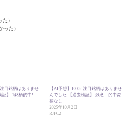
った）
かった）
21 注目銘柄はありませ
【AI予想】10-02 注目銘柄はありませ
証】 1銘柄的中!
んでした 【過去検証】 残念…的中銘
柄なし
2025年10月2日
RJFC2