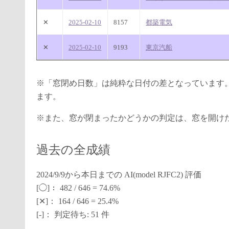
✕
2025-02-10
8157
都築電気
✕
2025-02-10
9193
東京汽船
※「窓閉め日数」は純粋な日付の差となっています
ます。
※また、窓が閉まったかどうかの判定は、窓を開け
過去の全成績
2024/9/9から本日までの AI(model RJFC2) 評価
[◯]： 482 / 646 = 74.6%
[✕]： 164 / 646 = 25.4%
[-]： 判定待ち: 51 件