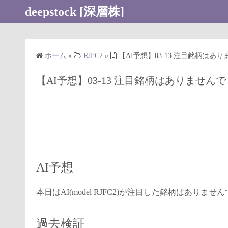
コ
deepstock [深層株]
ン
テ
ン
ホーム
»
RJFC2
»
【AI予想】03-13 注目銘柄はあり
ツ
へ
【AI予想】03-13 注目銘柄はありませんでし
ス
キ
ッ
プ
AI予想
本日はAI(model RJFC2)が注目した銘柄はありませ
過去検証