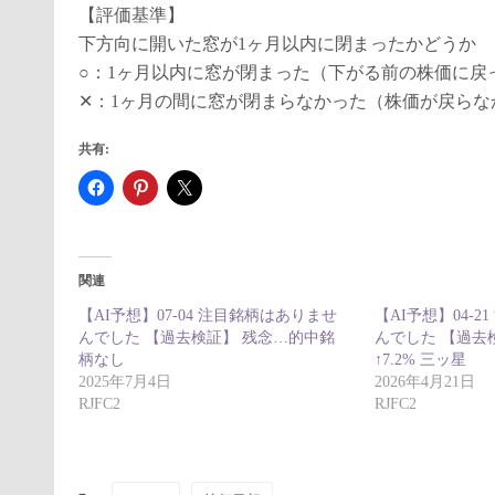
【評価基準】
下方向に開いた窓が1ヶ月以内に閉まったかどうか
○：1ヶ月以内に窓が閉まった（下がる前の株価に戻
✕：1ヶ月の間に窓が閉まらなかった（株価が戻らな
共有:
関連
【AI予想】07-04 注目銘柄はありませ
【AI予想】04-
んでした 【過去検証】 残念…的中銘
んでした 【過去検
柄なし
↑7.2% 三ッ星
2025年7月4日
2026年4月21日
RJFC2
RJFC2