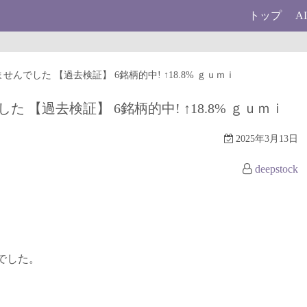
トップ
A
ませんでした 【過去検証】 6銘柄的中! ↑18.8% ｇｕｍｉ
た 【過去検証】 6銘柄的中! ↑18.8% ｇｕｍｉ
2025年3月13日
deepstock
んでした。