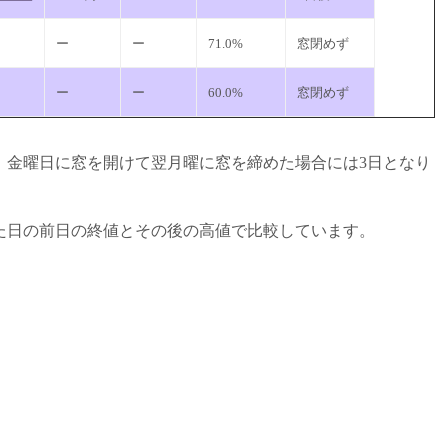
ー
ー
71.0%
窓閉めず
ー
ー
60.0%
窓閉めず
。金曜日に窓を開けて翌月曜に窓を締めた場合には3日となり
た日の前日の終値とその後の高値で比較しています。