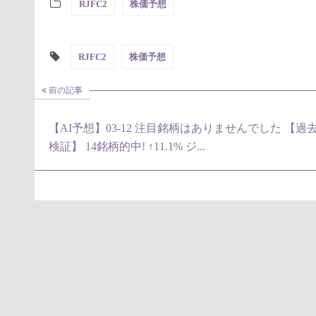
RJFC2
株価予想
RJFC2
株価予想
前の記事
【AI予想】03-12 注目銘柄はありませんでした 【過
検証】 14銘柄的中! ↑11.1% ジ...