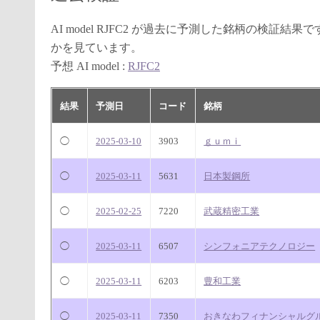
AI model RJFC2 が過去に予測した銘柄の検
かを見ています。
予想 AI model :
RJFC2
結果
予測日
コード
銘柄
◯
2025-03-10
3903
ｇｕｍｉ
◯
2025-03-11
5631
日本製鋼所
◯
2025-02-25
7220
武蔵精密工業
◯
2025-03-11
6507
シンフォニアテクノロジー
◯
2025-03-11
6203
豊和工業
◯
2025-03-11
7350
おきなわフィナンシャルグ