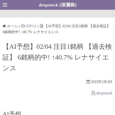
コ
deepstock [深層株]
ン
テ
ン
ホーム
»
RJFC2
»
【AI予想】02/04 注目1銘柄 【過去検証】
ツ
6銘柄的中! ↑40.7% レナサイエンス
へ
ス
【AI予想】02/04 注目1銘柄 【過去検
キ
証】 6銘柄的中! ↑40.7% レナサイエ
ッ
プ
ンス
2025年2月4日
deepstock
AI予想