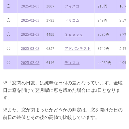
◯
2025-02-03
3807
フィスコ
210円
16.7
◯
2025-02-03
3793
ドリコム
949円
9.5%
◯
2025-02-03
4499
Ｓｐｅｅｅ
3085円
8.7%
◯
2025-02-03
6857
アドバンテスト
8749円
5.4%
◯
2025-02-03
6146
ディスコ
44930円
4.0%
※「窓閉め日数」は純粋な日付の差となっています。金曜
日に窓を開けて翌月曜に窓を締めた場合には3日となりま
す。
※また、窓が閉まったかどうかの判定は、窓を開けた日の
前日の終値とその後の高値で比較しています。