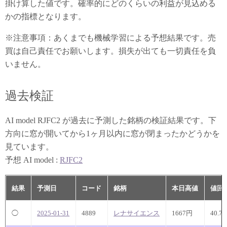
掛け算した値です。確率的にどのくらいの利益が見込める
かの指標となります。
※注意事項：あくまでも機械学習による予想結果です。売
買は自己責任でお願いします。損失が出ても一切責任を負
いません。
過去検証
AI model RJFC2 が過去に予測した銘柄の検証結果です。下
方向に窓が開いてから1ヶ月以内に窓が閉まったかどうかを
見ています。
予想 AI model :
RJFC2
結果
予測日
コード
銘柄
本日高値
値回
◯
2025-01-31
4889
レナサイエンス
1667円
40.7