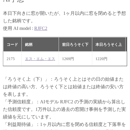
本日下向きに窓が開いたが、1ヶ月以内に窓を閉めると予想
した銘柄です。
使用 AI model :
RJFC2
コード
銘柄
前日ろうそく下
本日ろうそく上
2175
エス・エム・エス
1269円
1220円
「ろうそく上（下）」：ろうそく上とはその日の始値また
は終値の高い方、ろうそく下とは始値または終値の安い方
を表します。
「予測信頼度」：AIモデル RJFC2 の予測の実績から算出し
た信頼度です。1万件以上の過去の窓開け事例を予測した実
績値を元にしています。
「利益期待値」：1ヶ月以内に窓を閉める信頼度と下落率を