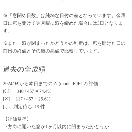
※「窓閉め日数」は純粋な日付の差となっています。金曜
日に窓を開けて翌月曜に窓を締めた場合には3日となりま
す。
※また、窓が閉まったかどうかの判定は、窓を開けた日の
前日の終値とその後の高値で比較しています。
過去の全成績
2024/9/9から本日までの AI(model RJFC2) 評価
[◯]： 340 / 457 = 74.4%
[✕]： 117 / 457 = 25.6%
[-]： 判定待ち: 19 件
【評価基準】
下方向に開いた窓が1ヶ月以内に閉まったかどうか