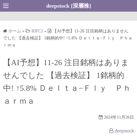
コ
deepstock [深層株]
ン
テ
ン
ホーム
»
RJFC2
»
【AI予想】11-26 注目銘柄はありません
ツ
でした 【過去検証】 1銘柄的中! ↑5.8% Ｄｅｌｔａ−Ｆｌｙ Ｐｈａ
へ
ｒｍａ
ス
キ
【AI予想】11-26 注目銘柄はありま
ッ
せんでした 【過去検証】 1銘柄的
プ
中! ↑5.8% Ｄｅｌｔａ−Ｆｌｙ Ｐｈ
ａｒｍａ
2024年11月26日
deepstock