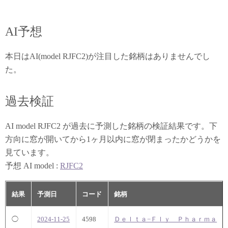
AI予想
本日はAI(model RJFC2)が注目した銘柄はありませんでし
た。
過去検証
AI model RJFC2 が過去に予測した銘柄の検証結果です。下
方向に窓が開いてから1ヶ月以内に窓が閉まったかどうかを
見ています。
予想 AI model :
RJFC2
結果
予測日
コード
銘柄
◯
2024-11-25
4598
Ｄｅｌｔａ−Ｆｌｙ Ｐｈａｒｍａ